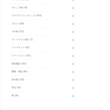
キャンプ術
(78)
クラウドファンディング
(915)
グルメ
(106)
その他
(157)
テントサイト紹介
(7)
バーベキュー
(41)
ファッション
(131)
宿泊施設
(101)
書籍・雑誌
(60)
未分類
(116)
登山
(14)
車
(30)