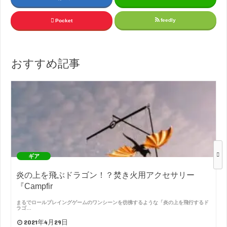
feedly
Pocket
おすすめ記事
ギア
炎の上を飛ぶドラゴン！？焚き火用アクセサリー
『Campfir
まるでロールプレイングゲームのワンシーンを彷彿するような「炎の上を飛行するド
ラゴ…
2021年4月29日