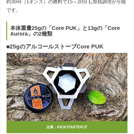
約30ml（1オンス）の燃料で15～20分も加熱調理が可能
です。
本体重量25gの「Core PUK」と13gの「Core
Aurora」の2種類
■25gのアルコールストーブCore PUK
出典：
KICKSTARTER