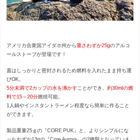
アメリカ合衆国アイダホ州から
重さわずか25g
のアルコ
ールストーブが登場です！
蓋はしっかりと密封されるため燃料を入れたまま持ち運
びOK。
5分未満で2カップの水を沸かす
ことができ、
約30mlの燃
料で15～20分
燃焼可能。
1人鍋やインスタントラーメン程度なら簡単に作ること
ができます。
製品重量25ｇの『CORE PUK』と、よりシンプルにな
ったわずか13gの『Core Aurora』の2種類となっていま