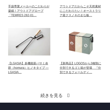
手袋専業メーカーのこだわりが
アウトドアだからこそ天然素材
凝縮！アウトドアグローブ
にこだわりたい！オーストラリ
「TEMRES 282-01…
ア産クスノキのまな板…
【LGASIA】多機能薪バサミ炎
【新商品】LOGOSから3種類に
群（homura）ヒノキタイプ —
分別できるゴミ箱が登場 『分
LGASIA…
別できるフォールディ…
続きを見る