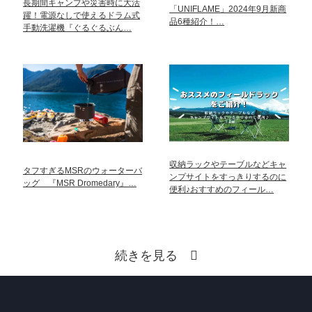
長期間キャンプや災害時に大活
「UNIFLAME」2024年9月新商
躍！電源なしで使えるドラム式
品6種紹介！…
手動洗濯機『ぐるぐるぶん…
収納ラックやテーブルなどキャ
タフすぎるMSRのウォーターバ
ンプサイトをすっきりするのに
ッグ 『MSR Dromedary』…
便利♪おすすめのフィール…
続きを見る