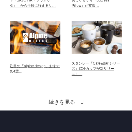
ド「SAVOTTA（サヴォッ
おしりまくら『Buttress
タ）」から手軽に行えるサ…
Pillow』が支援…
スタンレー「Cafe&Bar シリー
注目の「alpine design」おすす
ズ」保冷カップが新リリー
め4選…
ス！…
続きを見る