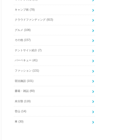
キャンプ術
(78)
クラウドファンディング
(915)
グルメ
(106)
その他
(157)
テントサイト紹介
(7)
バーベキュー
(41)
ファッション
(131)
宿泊施設
(101)
書籍・雑誌
(60)
未分類
(116)
登山
(14)
車
(30)