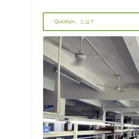
「Quicklyin」とは？