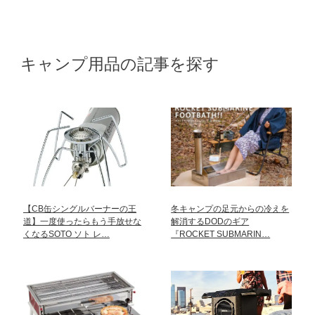
キャンプ用品の記事を探す
【CB缶シングルバーナーの王
冬キャンプの足元からの冷えを
道】一度使ったらもう手放せな
解消するDODのギア
くなるSOTO ソト レ…
『ROCKET SUBMARIN…