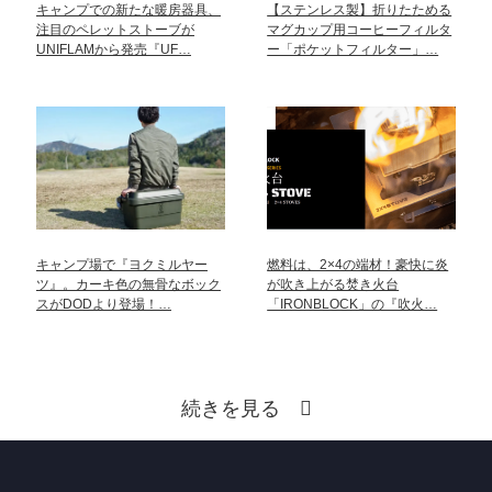
キャンプでの新たな暖房器具、
【ステンレス製】折りたためる
注目のペレットストーブが
マグカップ用コーヒーフィルタ
UNIFLAMから発売『UF…
ー「ポケットフィルター」…
キャンプ場で『ヨクミルヤー
燃料は、2×4の端材！豪快に炎
ツ』。カーキ色の無骨なボック
が吹き上がる焚き火台
スがDODより登場！…
「IRONBLOCK」の『吹火…
続きを見る