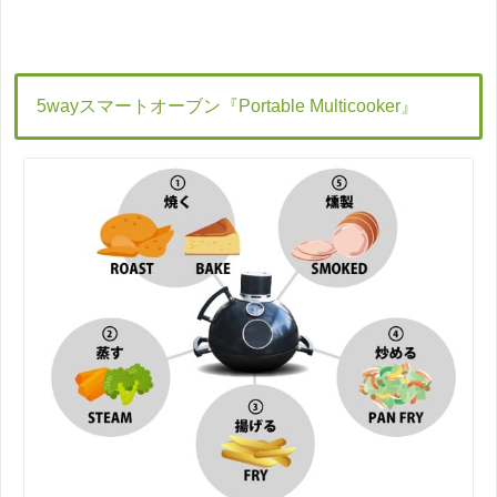
5wayスマートオーブン『Portable Multicooker』