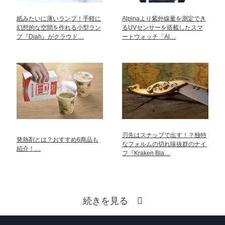
紙みたいに薄いランプ！手軽に
Alpinaより紫外線量を測定でき
幻想的な空間を作れる小型ラン
るUVセンサーを搭載したスマ
プ『Diah』がクラウド…
ートウォッチ「Al…
刃先はスナップで出す！？独特
発熱剤とは？おすすめ6商品も
なフォルムの切れ味抜群のナイ
紹介！…
フ『Kraken Bla…
続きを見る