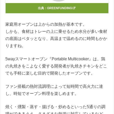
出典：
GREENFUNDING
家庭用オーブンは上からの加熱が基本です。
しかも、食材はトレーの上に乗せるため水分が多い食材
の底面はベタッとなり、高温まで温めるのに時間もかか
りますね。
5wayスマートオーブン『Portable Multicooker』は、鶏
の丸焼きをこよなく愛する開発者が丸焼きチキンをどこ
でも手軽に楽しむ目的で開発したオーブンです。
ファン搭載の熱対流調理によって短時間で高火力に達
し、時短でオーブン料理を楽しめます。
焼く・燻製・蒸す・揚げる・炒めるといった5通りの調
理ができるうえ、さまざまな熱源に対応しているなど、