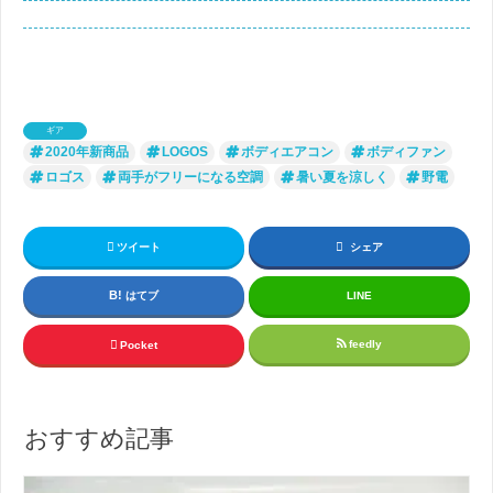
ギア
2020年新商品
LOGOS
ボディエアコン
ボディファン
ロゴス
両手がフリーになる空調
暑い夏を涼しく
野電
ツイート
シェア
はてブ
LINE
feedly
Pocket
おすすめ記事