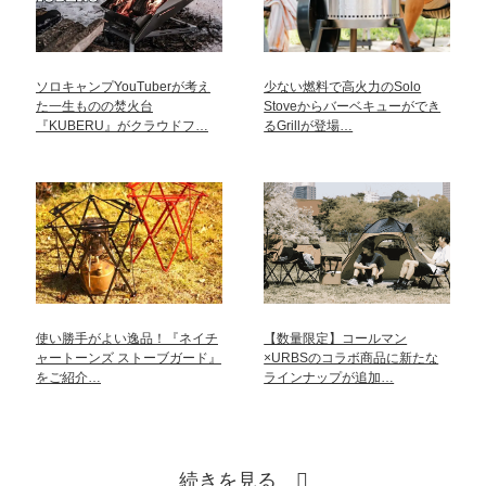
ソロキャンプYouTuberが考え
少ない燃料で高火力のSolo
た一生ものの焚火台
Stoveからバーベキューができ
『KUBERU』がクラウドフ…
るGrillが登場…
使い勝手がよい逸品！『ネイチ
【数量限定】コールマン
ャートーンズ ストーブガード』
×URBSのコラボ商品に新たな
をご紹介…
ラインナップが追加…
続きを見る