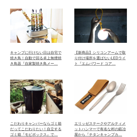
キャンプに行けない日は自宅で
【新商品】シリコンアームで取
焼き鳥！自動で回る卓上無煙焼
り付け場所を選ばないLEDライ
き鳥器『自家製焼き鳥メー…
ト『エムパワード コア…
こだわりキャンパーならゴミ箱
エリッゼステークやアルティメ
だってこだわりたい！自立する
ットハンマーで有名な村の鍛冶
ゴミ箱『モビボックス』で…
屋から『チタンキャンプカ…