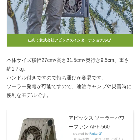
出典：
株式会社アピックスインターナショナル
本体サイズ横幅27cm×高さ31.5cm×奥行き9.5cm、重さ
約1.7kg。
ハンドル付きですので持ち運びが容易です。
ソーラー発電が可能ですので、連泊キャンプや災害時に
便利なモデルです。
アピックス ソーラーパワ
ーファン APF-560
created by
Rinker
参考価格 ：¥11,800（税込）