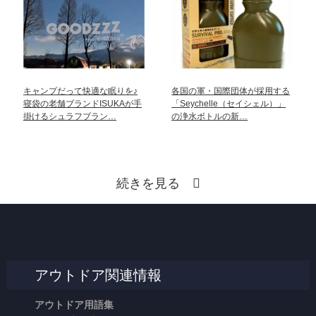
キャンプだって快適な眠りを♪
各国の軍・国際団体が採用する
寝袋の老舗ブランドISUKAが手
「Seychelle（セイシェル）」
掛けるシュラフブラン…
の浄水ボトルの新…
続きを見る
アウトドア関連情報
アウトドア用語集