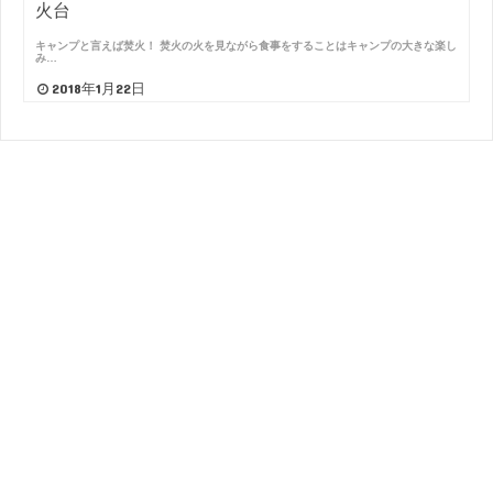
火台
キャンプと言えば焚火！ 焚火の火を見ながら食事をすることはキャンプの大きな楽し
み…
2018年1月22日