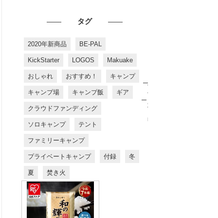
タグ
2020年新商品
BE-PAL
KickStarter
LOGOS
Makuake
おしゃれ
おすすめ！
キャンプ
お
す
キャンプ場
キャンプ飯
ギア
す
め
クラウドファンディング
商
品
ソロキャンプ
テント
ファミリーキャンプ
プライベートキャンプ
付録
冬
夏
焚き火