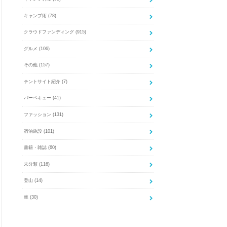
キャンプ術
(78)
クラウドファンディング
(915)
グルメ
(106)
その他
(157)
テントサイト紹介
(7)
バーベキュー
(41)
ファッション
(131)
宿泊施設
(101)
書籍・雑誌
(60)
未分類
(116)
登山
(14)
車
(30)