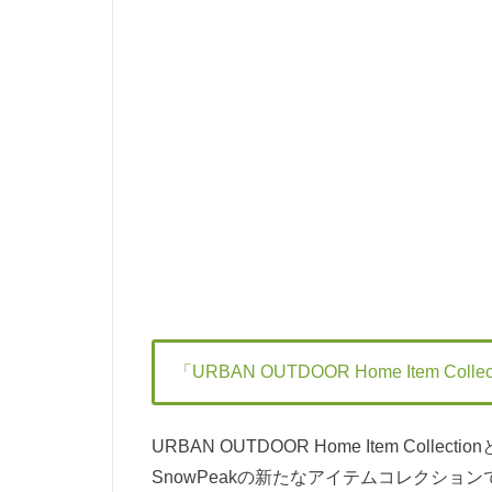
「URBAN OUTDOOR Home Item Coll
URBAN OUTDOOR Home Item Co
SnowPeakの新たなアイテムコレクシ