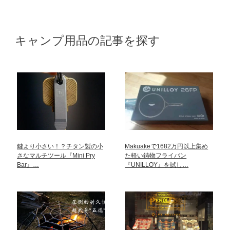
キャンプ用品の記事を探す
鍵より小さい！？チタン製の小
Makuakeで1682万円以上集め
さなマルチツール『Mini Pry
た軽い鋳物フライパン
Bar』…
『UNILLOY』を試し…