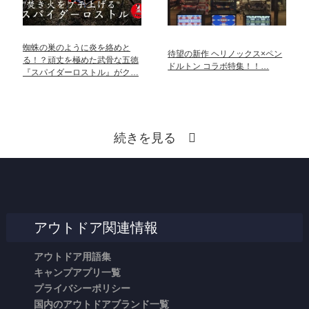
蜘蛛の巣のように炎を絡めと
待望の新作 ヘリノックス×ペン
る！？頑丈を極めた武骨な五徳
ドルトン コラボ特集！！…
『スパイダーロストル』がク…
続きを見る
アウトドア関連情報
アウトドア用語集
キャンプアプリ一覧
プライバシーポリシー
国内のアウトドアブランド一覧