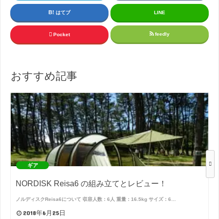
はてブ
LINE
feedly
Pocket
おすすめ記事
ギア
NORDISK Reisa6 の組み立てとレビュー！
ノルディスクReisa6について 収容人数：6人 重量：16.5kg サイズ：6…
2018年6月25日