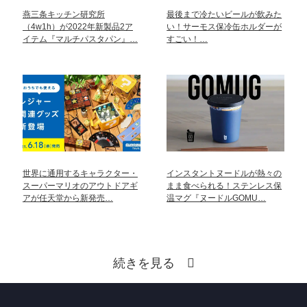
燕三条キッチン研究所
最後まで冷たいビールが飲みた
（4w1h）が2022年新製品2ア
い！サーモス保冷缶ホルダーが
イテム『マルチパスタパン』…
すごい！…
世界に通用するキャラクター・
インスタントヌードルが熱々の
スーパーマリオのアウトドアギ
まま食べられる！ステンレス保
アが任天堂から新発売…
温マグ『ヌードルGOMU…
続きを見る