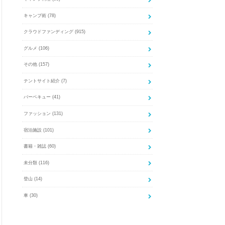
キャンプ術
(78)
クラウドファンディング
(915)
グルメ
(106)
その他
(157)
テントサイト紹介
(7)
バーベキュー
(41)
ファッション
(131)
宿泊施設
(101)
書籍・雑誌
(60)
未分類
(116)
登山
(14)
車
(30)