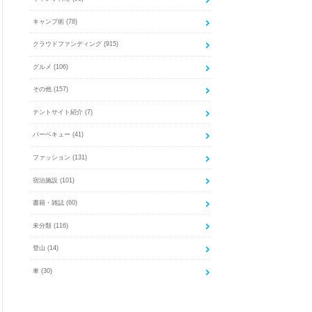
キャンプ術
(78)
クラウドファンディング
(915)
グルメ
(106)
その他
(157)
テントサイト紹介
(7)
バーベキュー
(41)
ファッション
(131)
宿泊施設
(101)
書籍・雑誌
(60)
未分類
(116)
登山
(14)
車
(30)