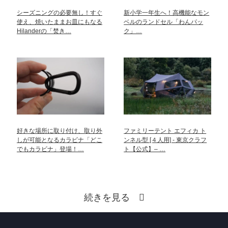
シーズニングの必要無し！すぐ
新小学一年生へ！高機能なモン
使え、焼いたままお皿にもなる
ベルのランドセル「わんパッ
Hilanderの「焚き…
ク」…
好きな場所に取り付け、取り外
ファミリーテント エフィカ ト
しが可能となるカラビナ「どこ
ンネル型 [４人用] - 東京クラフ
でもカラビナ」登場！…
ト【公式】– …
続きを見る