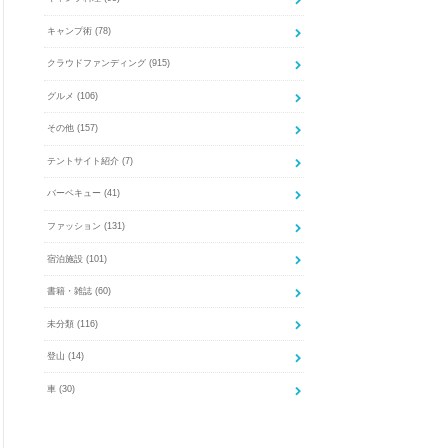
キャンプ術
(78)
クラウドファンディング
(915)
グルメ
(106)
その他
(157)
テントサイト紹介
(7)
バーベキュー
(41)
ファッション
(131)
宿泊施設
(101)
書籍・雑誌
(60)
未分類
(116)
登山
(14)
車
(30)