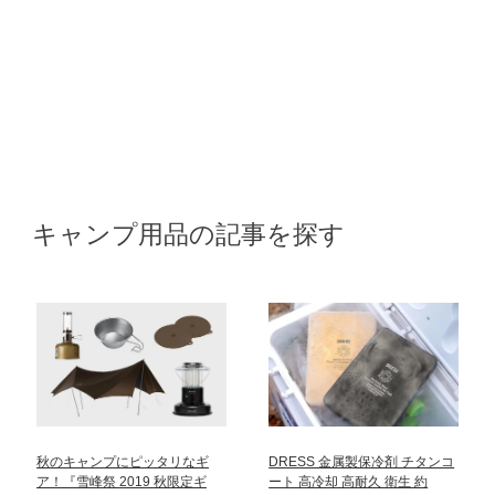
キャンプ用品の記事を探す
秋のキャンプにピッタリなギ
DRESS 金属製保冷剤 チタンコ
ア！『雪峰祭 2019 秋限定ギ
ート 高冷却 高耐久 衛生 約