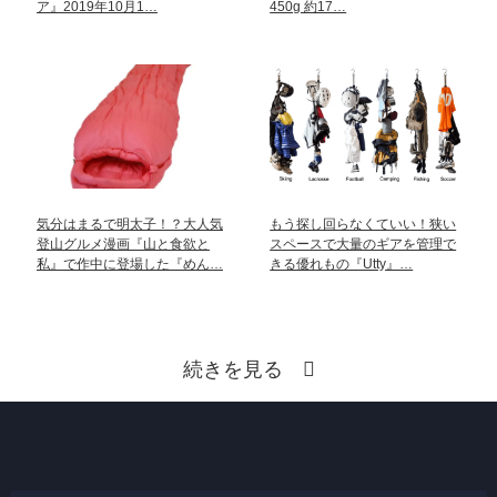
ア』2019年10月1…
450g 約17…
気分はまるで明太子！？大人気
もう探し回らなくていい！狭い
登山グルメ漫画『山と食欲と
スペースで大量のギアを管理で
私』で作中に登場した『めん…
きる優れもの『Utty』…
続きを見る