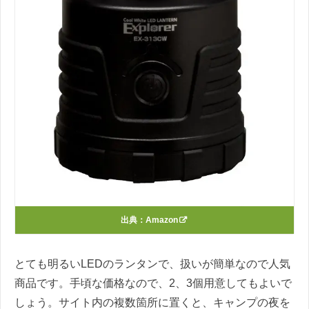
出典：
Amazon
とても明るい
LED
のランタンで、扱いが簡単なので人気
商品です。手頃な価格なので、
2
、
3
個用意してもよいで
しょう。サイト内の複数箇所に置くと、キャンプの夜を