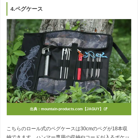
4.ペグケース
出典：
mountain-products.com【JAGUY】
こちらのロール式のペグケースは30cmのペグが18本収
納できます。ハンマー専用の収納やコードが入るポケッ