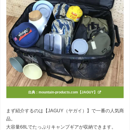
出典：
mountain-products.com【JAGUY】
まず紹介するのは【JAGUY（ヤガイ）】で一番の人気商
品。
大容量68Lでたっぷりキャンプギアが収納できます。