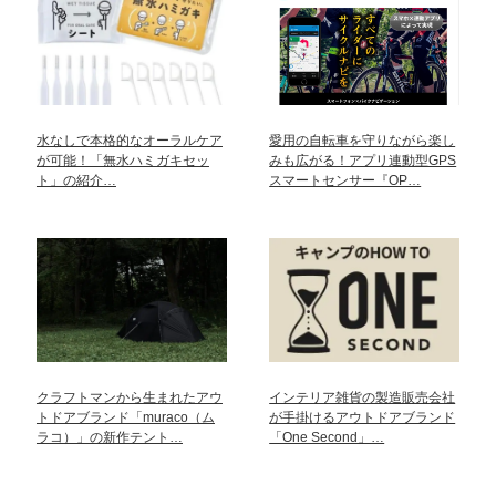
水なしで本格的なオーラルケア
愛用の自転車を守りながら楽し
が可能！「無水ハミガキセッ
みも広がる！アプリ連動型GPS
ト」の紹介…
スマートセンサー『OP…
クラフトマンから生まれたアウ
インテリア雑貨の製造販売会社
トドアブランド「muraco（ム
が手掛けるアウトドアブランド
ラコ）」の新作テント…
「One Second」…