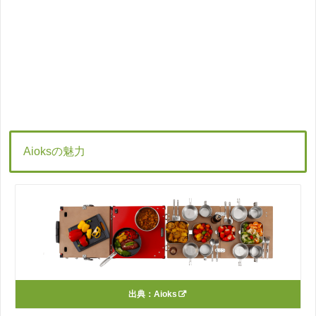
Aioksの魅力
出典：
Aioks