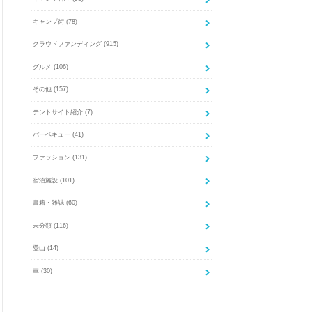
キャンプ術
(78)
クラウドファンディング
(915)
グルメ
(106)
その他
(157)
テントサイト紹介
(7)
バーベキュー
(41)
ファッション
(131)
宿泊施設
(101)
書籍・雑誌
(60)
未分類
(116)
登山
(14)
車
(30)