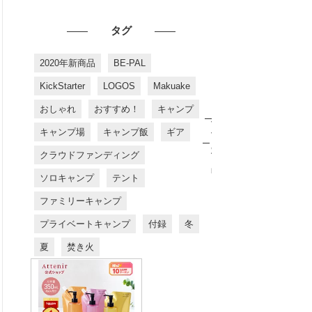
タグ
2020年新商品
BE-PAL
KickStarter
LOGOS
Makuake
おしゃれ
おすすめ！
キャンプ
お
す
キャンプ場
キャンプ飯
ギア
す
め
クラウドファンディング
商
品
ソロキャンプ
テント
ファミリーキャンプ
プライベートキャンプ
付録
冬
夏
焚き火