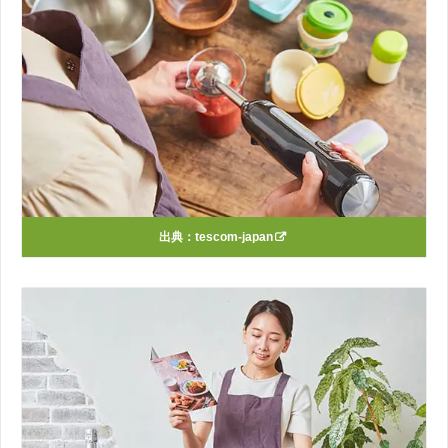
出典：
tescom-japan