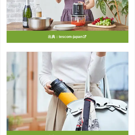
出典：
tescom-japan