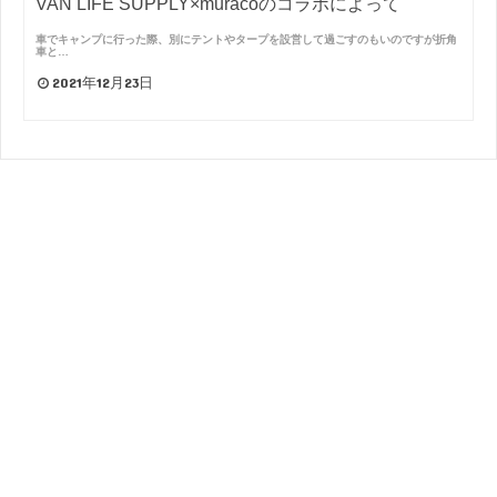
VAN LIFE SUPPLY×muracoのコラボによって
車でキャンプに行った際、別にテントやタープを設営して過ごすのもいのですが折角
車と…
2021年12月23日