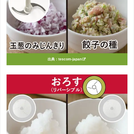
出典：
tescom-japan