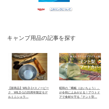
キャンプ用品の記事を探す
【新商品】WILD-1×スノーピー
昭和の「蝿帳（はいちょう）」
ク WILD-1の35周年限定モデ
が令和によみがえる！アウトド
ルミニシェラ…
アで食材を守る『テント型…