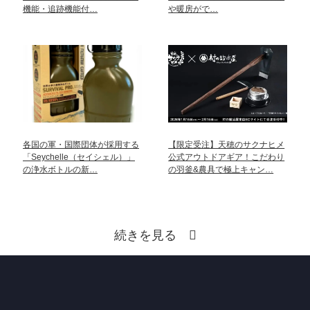
機能・追跡機能付…
や暖房がで…
各国の軍・国際団体が採用する
【限定受注】天穂のサクナヒメ
「Seychelle（セイシェル）」
公式アウトドアギア！こだわり
の浄水ボトルの新…
の羽釜&農具で極上キャン…
続きを見る