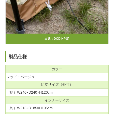
出典：
DOD HP
製品仕様
カラー
レッド・ベージュ
組立サイズ（外寸）
（約）W240×D240×H120cm
インナーサイズ
（約）W215×D185×H105cm