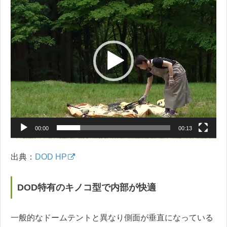
画
プ
レ
ー
ヤ
ー
00:00
00:13
出典：
DOD HP
DOD特有のキノコ型で内部が快適
一般的なドームテントと異なり側面が垂直になっている