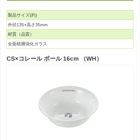
製品サイズ(約)
外径135×高さ35mm
材質（品質）
全面積層強化ガラス
CS×コレール ボール 16cm （WH）