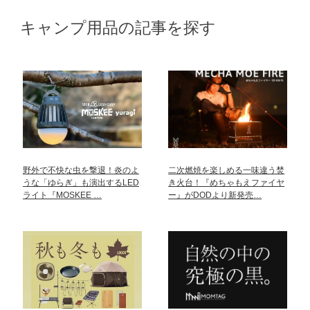
キャンプ用品の記事を探す
野外で不快な虫を撃退！炎のよ
二次燃焼を楽しめる一味違う焚
うな「ゆらぎ」も演出するLED
き火台！『めちゃもえファイヤ
ライト『MOSKEE …
ー』がDODより新発売…