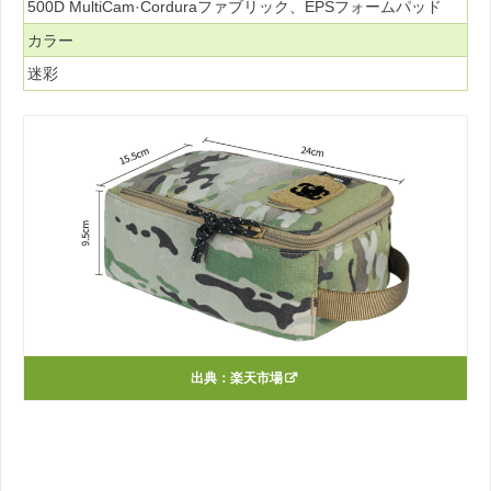
500D MultiCam·Corduraファブリック、EPSフォームパッド
カラー
迷彩
出典：
楽天市場