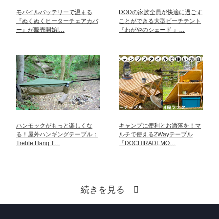
モバイルバッテリーで温まる
DODの家族全員が快適に過ごす
『ぬくぬくヒーターチェアカバ
ことができる大型ビーチテント
ー』が販売開始!…
『わがやのシェード 』…
ハンモックがもっと楽しくな
キャンプに便利とお洒落を！マ
る！屋外ハンギングテーブル：
ルチで使える2Wayテーブル
Treble Hang T…
『DOCHIRADEMO…
続きを見る