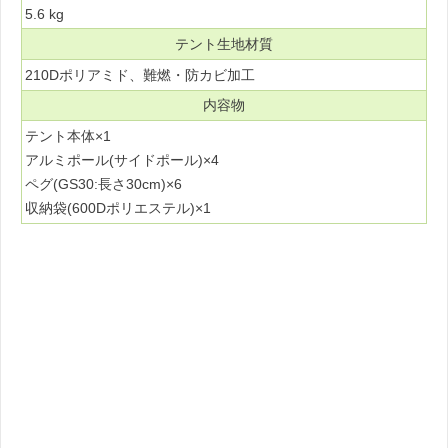
5.6 kg
テント生地材質
210Dポリアミド、難燃・防カビ加工
内容物
テント本体×1
アルミポール(サイドポール)×4
ペグ(GS30:長さ30cm)×6
収納袋(600Dポリエステル)×1