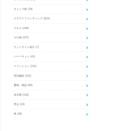
キャンプ術
(78)
クラウドファンディング
(915)
グルメ
(106)
その他
(157)
テントサイト紹介
(7)
バーベキュー
(41)
ファッション
(131)
宿泊施設
(101)
書籍・雑誌
(60)
未分類
(116)
登山
(14)
車
(30)