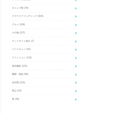
キャンプ術
(78)
クラウドファンディング
(915)
グルメ
(106)
その他
(157)
テントサイト紹介
(7)
バーベキュー
(41)
ファッション
(131)
宿泊施設
(101)
書籍・雑誌
(60)
未分類
(116)
登山
(14)
車
(30)