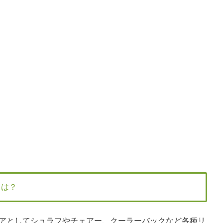
アとは？
春の新作ギアとしてシュラフやチェアー、クーラーバックなど各種リ