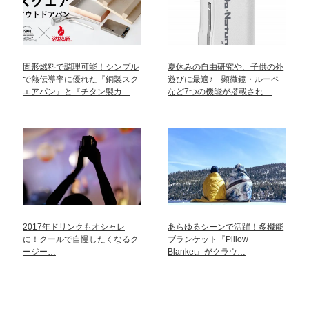
固形燃料で調理可能！シンプル
夏休みの自由研究や、子供の外
で熱伝導率に優れた『銅製スク
遊びに最適♪ 顕微鏡・ルーペ
エアパン』と『チタン製カ…
など7つの機能が搭載され…
2017年ドリンクもオシャレ
あらゆるシーンで活躍！多機能
に！クールで自慢したくなるク
ブランケット『Pillow
ージー…
Blanket』がクラウ…