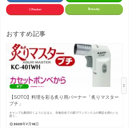
feedly
Pocket
おすすめ記事
ギア
【SOTO】料理を彩る炙り用バーナー「炙りマスター
プチ」
キャンプも数回行くようになると、衣食住全ての面でワンランク上の満足を得たいと
思う…
2020年7月18日