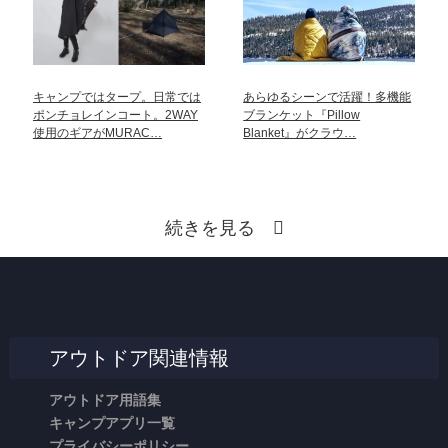
キャンプではタープ。日常では
あらゆるシーンで活躍！多機能
ポンチョレインコート。2WAY
ブランケット『Pillow
使用のギアがMURAC…
Blanket』がクラウ…
続きを見る
アウトドア関連情報
アウトドア用語集
キャンプアプリ一覧
プライバシーポリシー