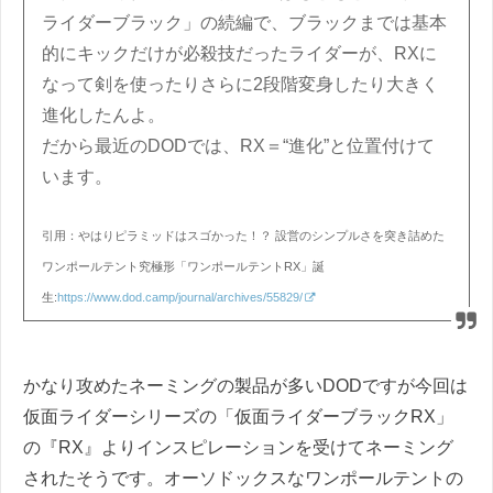
ライダーブラック」の続編で、ブラックまでは基本
的にキックだけが必殺技だったライダーが、RXに
なって剣を使ったりさらに2段階変身したり大きく
進化したんよ。
だから最近のDODでは、RX＝“進化”と位置付けて
います。
引用：やはりピラミッドはスゴかった！？ 設営のシンプルさを突き詰めた
ワンポールテント究極形「ワンポールテントRX」誕
生:
https://www.dod.camp/journal/archives/55829/
かなり攻めたネーミングの製品が多いDODですが今回は
仮面ライダーシリーズの「仮面ライダーブラックRX」
の『RX』よりインスピレーションを受けてネーミング
されたそうです。オーソドックスなワンポールテントの