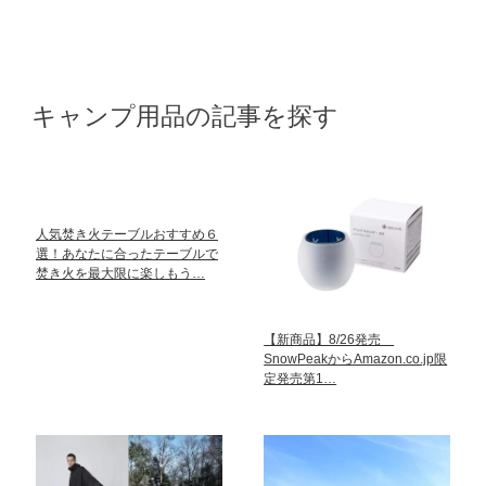
キャンプ用品の記事を探す
人気焚き火テーブルおすすめ６
選！あなたに合ったテーブルで
焚き火を最大限に楽しもう…
【新商品】8/26発売
SnowPeakからAmazon.co.jp限
定発売第1…