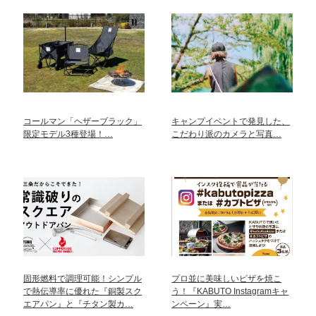
コールマン「ヘザーブラック」
キャンプイベントで発見した、
限定モデル3種登場！…
こだわり派のカメラと写真…
固形燃料で調理可能！シンプル
プロ並に美味しいピザを焼こ
で熱伝導率に優れた『銅製スク
う！『KABUTO Instagramキャ
エアパン』と『チタン製カ…
ンペーン』実…