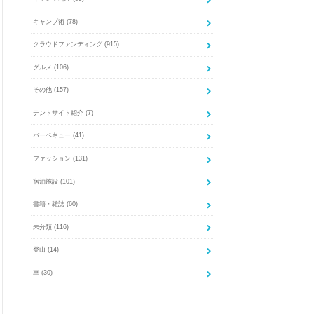
キャンプ術
(78)
クラウドファンディング
(915)
グルメ
(106)
その他
(157)
テントサイト紹介
(7)
バーベキュー
(41)
ファッション
(131)
宿泊施設
(101)
書籍・雑誌
(60)
未分類
(116)
登山
(14)
車
(30)