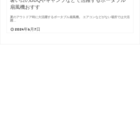
暑い日のBBQやキャンプなどで活躍するポータブル
扇風機おすす
夏のアウトドア時に大活躍するポータブル扇風機。 エアコンなどがない場所では大活
躍…
2024年6月7日