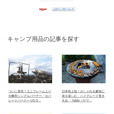
キャンプ用品の記事を探す
ついに発売！ユニフレームより
日本初上陸！おしゃれ＆豪快に
分離型シングルバーナー「セパ
炎を楽しむ、ハイグレード焚き
レートバーナー US-S…
火台「 Yabbi（ヤヴ…