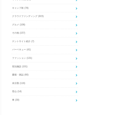
キャンプ術
(78)
クラウドファンディング
(915)
グルメ
(106)
その他
(157)
テントサイト紹介
(7)
バーベキュー
(41)
ファッション
(131)
宿泊施設
(101)
書籍・雑誌
(60)
未分類
(116)
登山
(14)
車
(30)