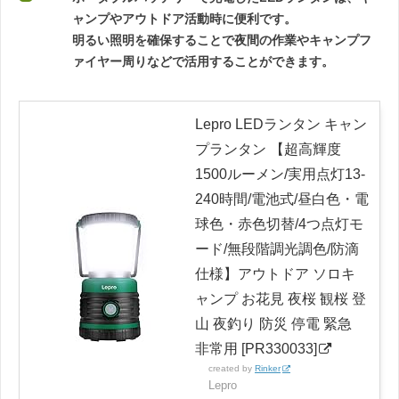
ャンプやアウトドア活動時に便利です。
明るい照明を確保することで夜間の作業やキャンプフ
ァイヤー周りなどで活用することができます。
Lepro LEDランタン キャン
プランタン 【超高輝度
1500ルーメン/実用点灯13-
240時間/電池式/昼白色・電
球色・赤色切替/4つ点灯モ
ード/無段階調光調色/防滴
仕様】アウトドア ソロキ
ャンプ お花見 夜桜 観桜 登
山 夜釣り 防災 停電 緊急
非常用 [PR330033]
created by
Rinker
Lepro