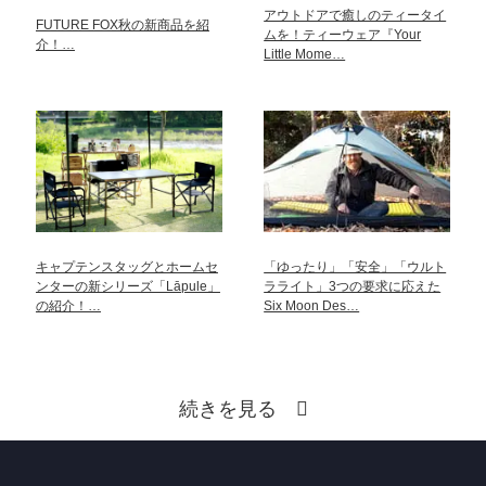
アウトドアで癒しのティータイ
FUTURE FOX秋の新商品を紹
ムを！ティーウェア『Your
介！…
Little Mome…
キャプテンスタッグとホームセ
「ゆったり」「安全」「ウルト
ンターの新シリーズ「Lāpule」
ラライト」3つの要求に応えた
の紹介！…
Six Moon Des…
続きを見る