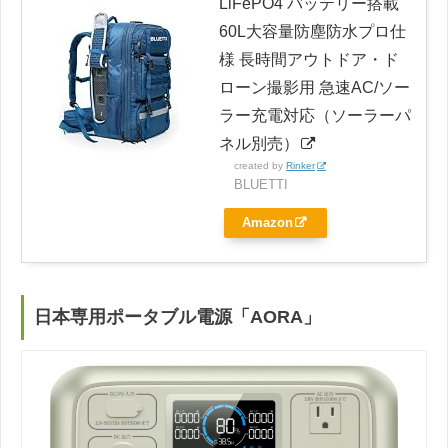
LiFePO4 バッテリー搭載
60L大容量防塵防水プロ仕
様 長時間アウトドア・ド
ローン撮影用 急速AC/ソー
ラー充電対応（ソーラーパ
ネル別売）
created by
Rinker
BLUETTI
Amazon
日本専用ポータブル電源「AORA」