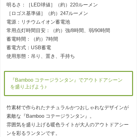
明るさ：［LED球値］（約）220ルーメン
［ロゴス基準値］（約）247ルーメン
電源：リチウムイオン蓄電池
常用点灯時間目安：（約）強/8時間、弱/90時間
蓄電時間：（約）7時間
蓄電方式：USB蓄電
使用形態：吊り、置き、手持ち
『Bamboo コテージランタン』でアウトドアシーン
を盛り上げよう♪
竹素材で作られたナチュラルかつおしゃれなデザインが
素敵な『Bamboo コテージランタン』。
雰囲気を盛り上げる暖色ライトが大人のアウトドアシー
ンを彩るランタンです。