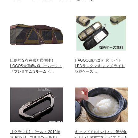
圧倒的な存在感と居住性！
HAGOOGI(ハゴオギ) ライト
LOGOS最高峰の3ルームテント
LEDランタン キャンプ ライト
『プレミアム 3ルームド…
収納ケース…
【クラウド】ゴール： 2019年
キャンプでもおいしいご飯が食
10月19日 マルチツールとし
べたい！おすすめ ライスクッカ