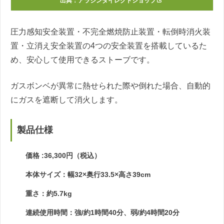
出典：
アラジンダイレクトショップ
圧力感知安全装置・不完全燃焼防止装置・転倒時消火装
置・立消え安全装置の4つの安全装置を搭載しているた
め、安心して使用できるストーブです。
ガスボンベが異常に熱せられた際や倒れた場合、自動的
にガスを遮断して消火します。
製品仕様
価格 :36,300円（税込）
本体サイズ：幅32×奥行33.5×高さ39cm
重さ：約5.7kg
連続使用時間：強/約1時間40分、弱/約4時間20分