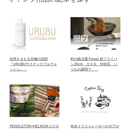
自然をまもる究極の洗剤
村の鍛冶屋 Fepan 鉄フライパ
『URUBUサスティナブルウォ
ン26cm ガス火、IH対応 い
ッシュ』…
つもの調理で、…
PENDLETON×HELINOXコラボ
有名イラストレーターのギアが