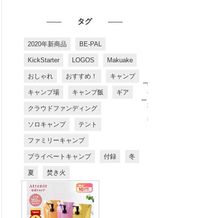
タグ
2020年新商品
BE-PAL
KickStarter
LOGOS
Makuake
おしゃれ
おすすめ！
キャンプ
お
す
キャンプ場
キャンプ飯
ギア
す
め
クラウドファンディング
商
品
ソロキャンプ
テント
ファミリーキャンプ
プライベートキャンプ
付録
冬
夏
焚き火