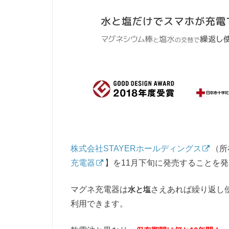
株式会社STAYERホールディングス
（所
充電器
】を11月下旬に発売することを
マグネ充電器は
水と塩
さえあれば繰り返し
利用できます。