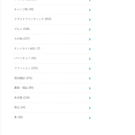
キャンプ術
(78)
クラウドファンディング
(915)
グルメ
(106)
その他
(157)
テントサイト紹介
(7)
バーベキュー
(41)
ファッション
(131)
宿泊施設
(101)
書籍・雑誌
(60)
未分類
(116)
登山
(14)
車
(30)