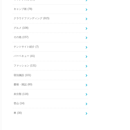
キャンプ術
(78)
クラウドファンディング
(915)
グルメ
(106)
その他
(157)
テントサイト紹介
(7)
バーベキュー
(41)
ファッション
(131)
宿泊施設
(101)
書籍・雑誌
(60)
未分類
(116)
登山
(14)
車
(30)