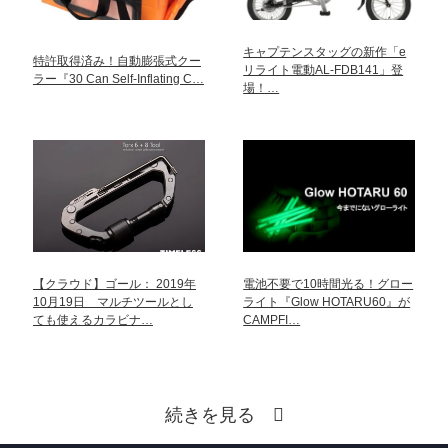
キャプテンスタッグの新作「e
特許取得済み！自動膨張式クー
リライト電動AL-FDB141」登
ラー『30 Can Self-Inflating C…
場！…
【クラウド】ゴール： 2019年
電池不要で10時間光る！グロー
10月19日 マルチツールとし
ライト『Glow HOTARU60』が
ても使えるカラビナ…
CAMPFI…
続きを見る