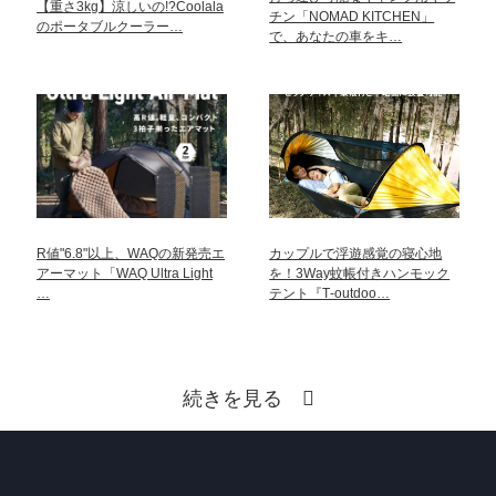
【重さ3kg】涼しいの!?Coolala
チン「NOMAD KITCHEN」
のポータブルクーラー…
で、あなたの車をキ…
R値"6.8"以上、WAQの新発売エ
カップルで浮遊感覚の寝心地
アーマット「WAQ Ultra Light
を！3Way蚊帳付きハンモック
…
テント『T‐outdoo…
続きを見る