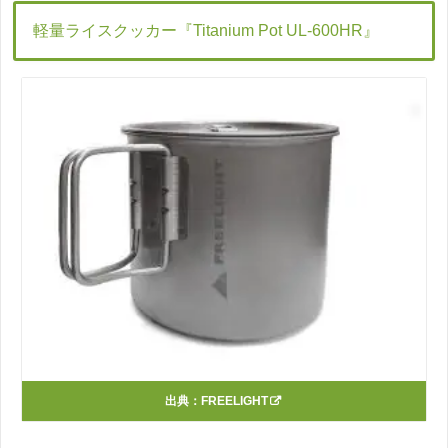
軽量ライスクッカー『Titanium Pot UL-600HR』
出典：
FREELIGHT