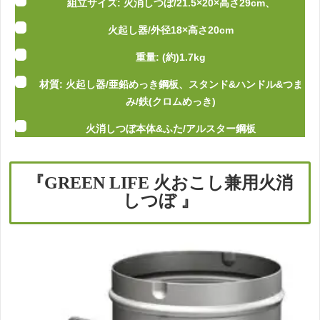
組立サイズ: 火消しつぼ/21.5×20×高さ29cm、
火起し器/外径18×高さ20cm
重量: (約)1.7kg
材質: 火起し器/亜鉛めっき鋼板、スタンド&ハンドル&つま
み/鉄(クロムめっき)
火消しつぼ本体&ふた/アルスター鋼板
『
GREEN LIFE 火おこし兼用火消
しつぼ 』