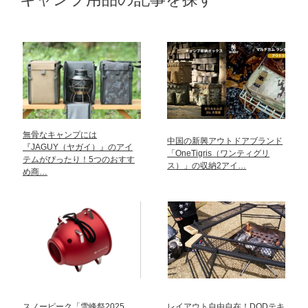
無骨なキャンプには
中国の新興アウトドアブランド
『JAGUY（ヤガイ）』のアイ
「OneTigris（ワンティグリ
テムがぴったり！5つのおすす
ス）」の収納2アイ…
め商…
スノーピーク「雪峰祭2025
レイアウト自由自在！DODテキ