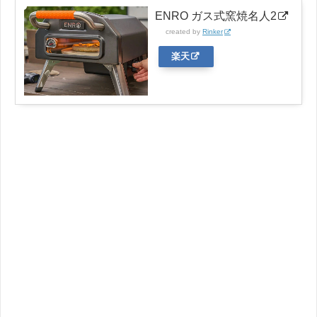
ENRO ガス式窯焼名人2
created by
Rinker
楽天