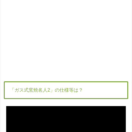
「ガス式窯焼名人2」の仕様等は？