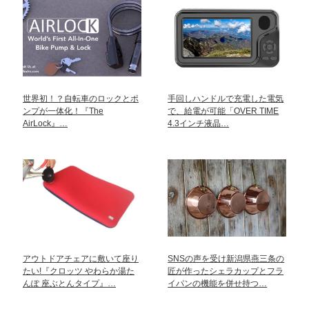
世界初！？自転車のロックとポ
手回しハンドルで充電した電気
ンプが一体化！『The
で、給電が可能「OVER TIME
AirLock』…
4.3インチ液晶…
アウトドアチェアに敷いて座り
SNSの声を受け新潟県燕三条の
たい!『クロッツ やわらか湯た
匠が作ったシェラカップとフラ
んぽ 座ぶとんタイプ』…
イパンの機能を併せ持つ…