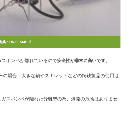
出典：
UNIFLAME
とガスボンベが離れているので
安全性が非常に高い
です。
ーの場合、大きな鍋やスキレットなどの
鋳鉄製品の使用は
。
体とガスボンベが離れた分離型の為、爆発の危険はありませ