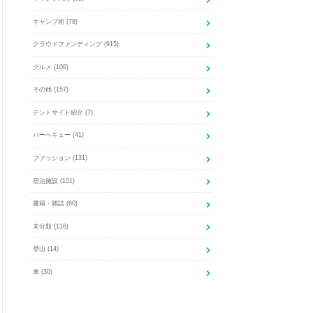
キャンプ術
(78)
クラウドファンディング
(915)
グルメ
(106)
その他
(157)
テントサイト紹介
(7)
バーベキュー
(41)
ファッション
(131)
宿泊施設
(101)
書籍・雑誌
(60)
未分類
(116)
登山
(14)
車
(30)