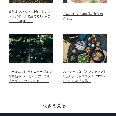
設営までたったの2分！トレッ
「4w1h」2024年秋の新作紹
キングポールで建てる1人用テ
介！…
ント『Tarptent …
ポールにつけるミニテーブルで
スペシャルなギアでキャンプを
作業効率UP！ゼインアーツの
したい人におススメ！TOKYO
『コズテーブル』でちょっ…
CRAFTSの『職器…
続きを見る