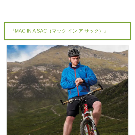
『MAC IN A SAC（マック イン ア サック）』